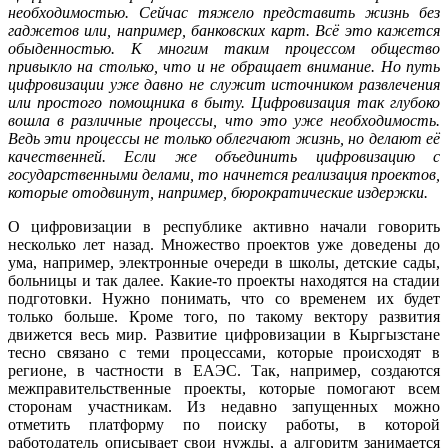
необходимостью. Сейчас тяжело представить жизнь без
гаджетов или, например, банковских карт. Всё это кажется
обыденностью. К многим таким процессом общество
привыкло на столько, что и не обращает внимание. Но путь
цифровизации уже давно не служит источником развлечения
или простого помощника в быту. Цифровизация так глубоко
вошла в различные процессы, что это уже необходимость.
Ведь эти процессы не только облегчают жизнь, но делают её
качественней. Если же объединить цифровизацию с
государственными делами, то начнется реализация проектов,
которые отодвинут, например, бюрократические издержки.
О цифровизации в республике активно начали говорить
несколько лет назад. Множество проектов уже доведены до
ума, например, электронные очереди в школы, детские сады,
больницы и так далее. Какие-то проекты находятся на стадии
подготовки. Нужно понимать, что со временем их будет
только больше. Кроме того, по такому вектору развития
движется весь мир. Развитие цифровизации в Кыргызстане
тесно связано с теми процессами, которые происходят в
регионе, в частности в ЕАЭС. Так, например, создаются
межправительственные проекты, которые помогают всем
сторонам участникам. Из недавно запущенных можно
отметить платформу по поиску работы, в которой
работодатель описывает свои нужды, а алгоритм занимается