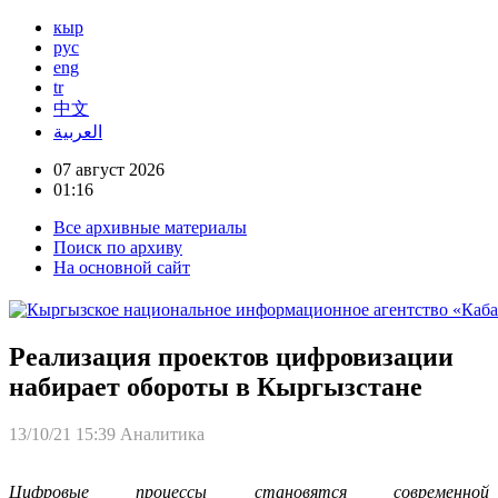
кыр
рус
eng
tr
中文
العربية
07 август 2026
01:16
Все архивные материалы
Поиск по архиву
На основной сайт
Реализация проектов цифровизации
набирает обороты в Кыргызстане
13/10/21 15:39
Аналитика
Цифровые процессы становятся современной