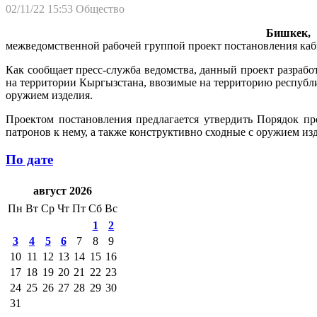
02/11/22 15:53
Общество
Бишкек, 0
межведомственной рабочей группой проект постановления каб
Как сообщает пресс-служба ведомства, данный проект разрабо
на территории Кыргызстана, ввозимые на территорию республи
оружием изделия.
Проектом постановления предлагается утвердить Порядок п
патронов к нему, а также конструктивно сходные с оружием и
По дате
август 2026
Пн
Вт
Ср
Чт
Пт
Сб
Вс
1
2
3
4
5
6
7
8
9
10
11
12
13
14
15
16
17
18
19
20
21
22
23
24
25
26
27
28
29
30
31