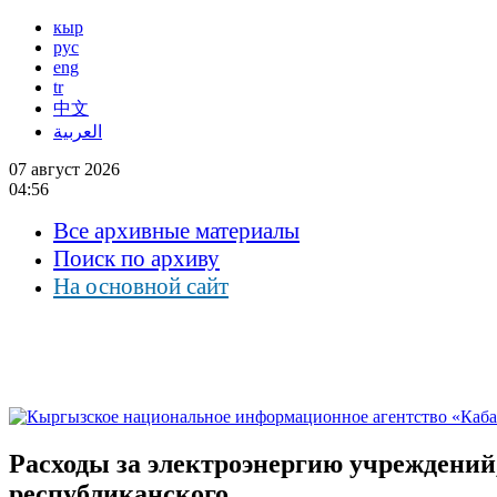
кыр
рус
eng
tr
中文
العربية
07 август 2026
04:56
Все архивные материалы
Поиск по архиву
На основной сайт
Расходы за электроэнергию учреждений
республиканского