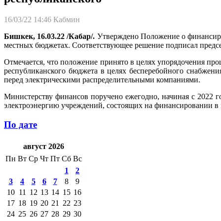
16/03/22 14:46
Кабмин
Бишкек, 16.03.22 /Кабар/.
Утверждено Положение о финансиро
местных бюджетах. Соответствующее решение подписал предс
Отмечается, что положение принято в целях упорядочения проц
республиканского бюджета в целях бесперебойного снабжен
перед электрическими распределительными компаниями.
Министерству финансов поручено ежегодно, начиная с 2022 г
электроэнергию учреждений, состоящих на финансировании в
По дате
август 2026
Пн
Вт
Ср
Чт
Пт
Сб
Вс
1
2
3
4
5
6
7
8
9
10
11
12
13
14
15
16
17
18
19
20
21
22
23
24
25
26
27
28
29
30