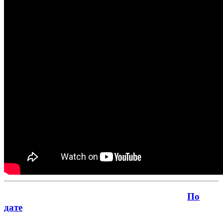
По
дате