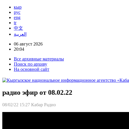
кыр
рус
eng
tr
中文
العربية
06 август 2026
20:04
Все архивные материалы
Поиск по архиву
На основной сайт
радио эфир от 08.02.22
08/02/22 15:27
Кабар Радио