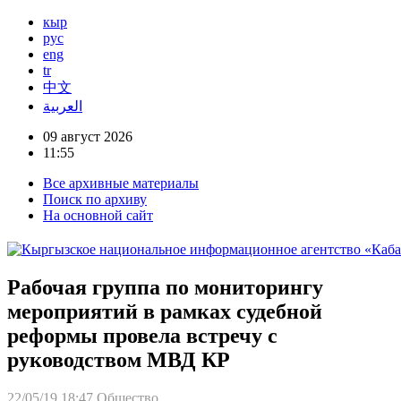
кыр
рус
eng
tr
中文
العربية
09 август 2026
11:55
Все архивные материалы
Поиск по архиву
На основной сайт
Рабочая группа по мониторингу
мероприятий в рамках судебной
реформы провела встречу с
руководством МВД КР
22/05/19 18:47
Общество