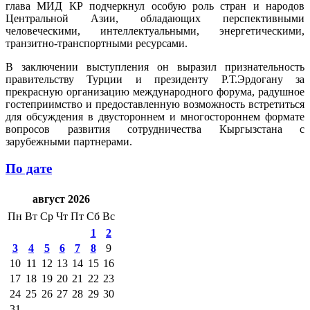
глава МИД КР подчеркнул особую роль стран и народов
Центральной Азии, обладающих перспективными
человеческими, интеллектуальными, энергетическими,
транзитно-транспортными ресурсами.
В заключении выступления он выразил признательность
правительству Турции и президенту Р.Т.Эрдогану за
прекрасную организацию международного форума, радушное
гостеприимство и предоставленную возможность встретиться
для обсуждения в двустороннем и многостороннем формате
вопросов развития сотрудничества Кыргызстана с
зарубежными партнерами.
По дате
август 2026
Пн
Вт
Ср
Чт
Пт
Сб
Вс
1
2
3
4
5
6
7
8
9
10
11
12
13
14
15
16
17
18
19
20
21
22
23
24
25
26
27
28
29
30
31