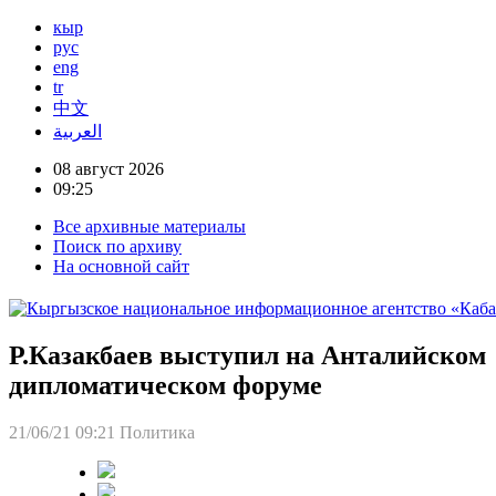
кыр
рус
eng
tr
中文
العربية
08 август 2026
09:25
Все архивные материалы
Поиск по архиву
На основной сайт
Р.Казакбаев выступил на Анталийском
дипломатическом форуме
21/06/21 09:21
Политика