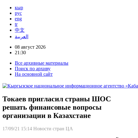
кыр
рус
eng
tr
中文
العربية
08 август 2026
21:30
Все архивные материалы
Поиск по архиву
На основной сайт
Токаев пригласил страны ШОС
решать финансовые вопросы
организации в Казахстане
17/09/21 15:14
Новости стран ЦА