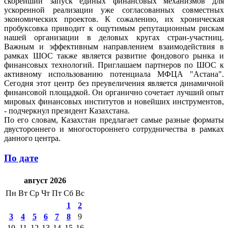
скорейший запуск единых финансовых механизмов для
ускоренной реализации уже согласованных совместных
экономических проектов. К сожалению, их хроническая
пробуксовка приводит к ощутимым репутационным рискам
нашей организации в деловых кругах стран-участниц.
Важным и эффективным направлением взаимодействия в
рамках ШОС также является развитие фондового рынка и
финансовых технологий. Приглашаем партнеров по ШОС к
активному использованию потенциала МФЦА "Астана".
Сегодня этот центр без преувеличения является динамичной
финансовой площадкой. Он органично сочетает лучший опыт
мировых финансовых институтов и новейших инструментов,
- подчеркнул президент Казахстана.
По его словам, Казахстан предлагает самые разные форматы
двустороннего и многостороннего сотрудничества в рамках
данного центра.
По дате
август 2026
Пн
Вт
Ср
Чт
Пт
Сб
Вс
1
2
3
4
5
6
7
8
9
10
11
12
13
14
15
16