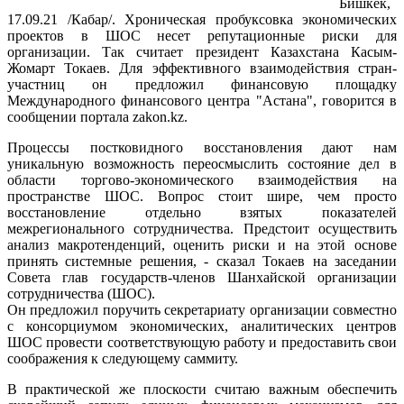
Бишкек,
17.09.21 /Кабар/. Хроническая пробуксовка экономических
проектов в ШОС несет репутационные риски для
организации. Так считает президент Казахстана Касым-
Жомарт Токаев. Для эффективного взаимодействия стран-
участниц он предложил финансовую площадку
Международного финансового центра "Астана", говорится в
сообщении портала zakon.kz.
Процессы постковидного восстановления дают нам
уникальную возможность переосмыслить состояние дел в
области торгово-экономического взаимодействия на
пространстве ШОС. Вопрос стоит шире, чем просто
восстановление отдельно взятых показателей
межрегионального сотрудничества. Предстоит осуществить
анализ макротенденций, оценить риски и на этой основе
принять системные решения, - сказал Токаев на заседании
Совета глав государств-членов Шанхайской организации
сотрудничества (ШОС).
Он предложил поручить секретариату организации совместно
с консорциумом экономических, аналитических центров
ШОС провести соответствующую работу и предоставить свои
соображения к следующему саммиту.
В практической же плоскости считаю важным обеспечить