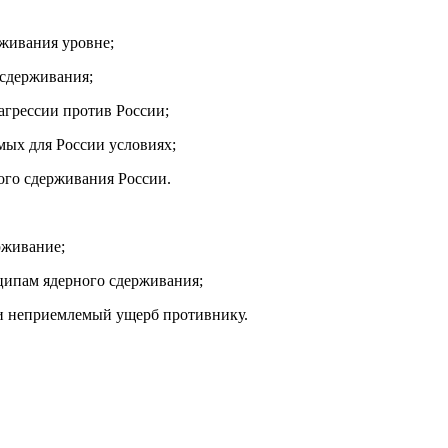
рживания уровне;
 сдерживания;
агрессии против России;
мых для России условиях;
ого сдерживания России.
рживание;
нципам ядерного сдерживания;
ти неприемлемый ущерб противнику.