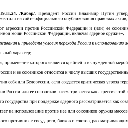
9.11.24. /Кабар/.
Президент России Владимир Путин утверд
азместили на сайте официального опубликования правовых актов
от агрессии против Российской Федерации и (или) ее союзник
енной мощи Российской Федерации, включая ядерное оружие», —
живания и приведены условия перехода России к использованию 
льный характер;
ия, применение которого является крайней и вынужденной мерой
оссии и ее союзников относится к числу высших государственн
тив себя или Белоруссии, если создается критическая угроза те
ив России или ее союзников рассматривается как агрессия этой 
го государства при поддержке ядерного рассматривается как сов
ответ на использование против нее или союзников оружия массо
ого противника: государств, блоков и союзов, рассматривающих