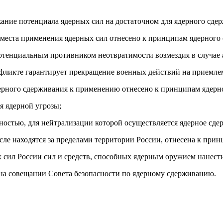
ание потенциала ядерных сил на достаточном для ядерного сде
 места применения ядерных сил отнесено к принципам ядерного
отенциальным противником неотвратимости возмездия в случае 
нфликте гарантирует прекращение военных действий на приемле
ерного сдерживания к применению отнесено к принципам ядерн
я ядерной угрозы;
ностью, для нейтрализации которой осуществляется ядерное сде
сле находятся за пределами территории России, отнесена к при
 сил России сил и средств, способных ядерным оружием нанес
на совещании Совета безопасности по ядерному сдерживанию.