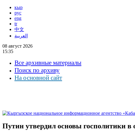
кыр
рус
eng
tr
中文
العربية
08 август 2026
15:35
Все архивные материалы
Поиск по архиву
На основной сайт
Путин утвердил основы госполитики в 