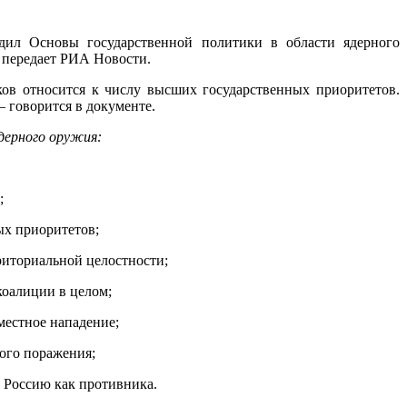
ил Основы государственной политики в области ядерного
, передает РИА Новости.
ов относится к числу высших государственных приоритетов.
 говорится в документе.
ядерного оружия:
;
ых приоритетов;
рриториальной целостности;
коалиции в целом;
местное нападение;
вого поражения;
 Россию как противника.