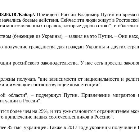
8.06.18 /Кабар/.
Президент России Владимир Путин во время п
е начались боевые действия. Сейчас эти люди живут в Ростовско
ния многочисленных справок, которые дорого стоят", и облегчить
ством (беженцев из Украины), – заявил на это Путин. – Они нах
ено получение гражданства для граждан Украины и других стра
ции российского законодательства. У нас есть проекты законов 
олжны получать "вне зависимости от национальности и религи
сии и имеющие соответствующие компетенции".
й области", – подчеркнул Путин. Привлечение мигрантов в
итуации в России".
ится более чем на 25%, и это уже становится ограничителем экон
это привлечение наших соотечественников в Россию".
е 85 тыс. украинцев. Также в 2017 году украинцы получили в Ро