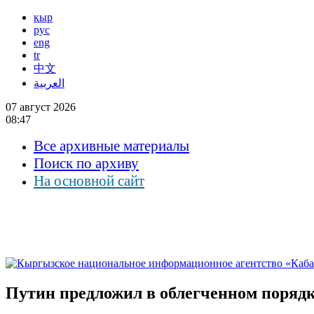
кыр
рус
eng
tr
中文
العربية
07 август 2026
08:47
Все архивные материалы
Поиск по архиву
На основной сайт
Путин предложил в облегченном порядке