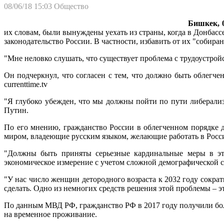
08/06/18 15:03
Общество
Бишкек, 0
их словам, были вынуждены уехать из страны, когда в Донбасс
законодательство России. В частности, избавить от их "собира
"Мне неловко слушать, что существует проблема с трудоустрой
Он подчеркнул, что согласен с тем, что должно быть облегч
currenttime.tv
"Я глубоко убежден, что мы должны пойти по пути либерализа
Путин.
По его мнению, гражданство России в облегченном порядке д
миром, владеющие русским языком, желающие работать в Рос
"Должны быть приняты серьезные кардинальные меры в это
экономическое измерение с учетом сложной демографической с
"У нас число женщин детородного возраста к 2032 году сократ
сделать. Одно из немногих средств решения этой проблемы – 
По данным МВД РФ, гражданство РФ в 2017 году получили боле
на временное проживание.