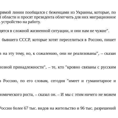
рямой линии пообщался с беженцами из Украины, которые, по
й области и просят президента облегчить для них миграционное
 устройство на работу.
одятся в сложной жизненной ситуации, и они нам не чужие".
н бывшего СССР, которые хотят переселиться в Россию, пишет
на эту тему, но, к сожалению, они не реализованы", – сказан
озной принадлежности", – те, кто "кровно связаны с русским
 Россию, по его словам, сегодня "имеет и гуманитарное и
омического роста, – сказал он. – И мы с этим ничего не можем
ссии более 67 тыс. видов на жительство и 96 тыс. разрешений