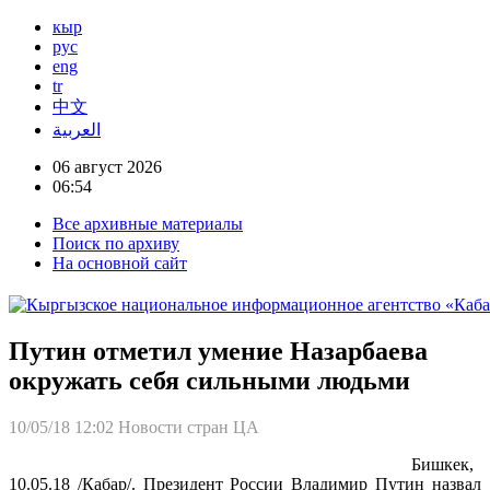
кыр
рус
eng
tr
中文
العربية
06 август 2026
06:54
Все архивные материалы
Поиск по архиву
На основной сайт
Путин отметил умение Назарбаева
окружать себя сильными людьми
10/05/18 12:02
Новости стран ЦА
Бишкек,
10.05.18 /Кабар/. Президент России Владимир Путин назвал