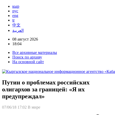
кыр
рус
eng
tr
中文
العربية
08 август 2026
18:04
Все архивные материалы
Поиск по архиву
На основной сайт
Путин о проблемах российских
олигархов за границей: «Я их
предупреждал»
07/06/18 17:02
В мире