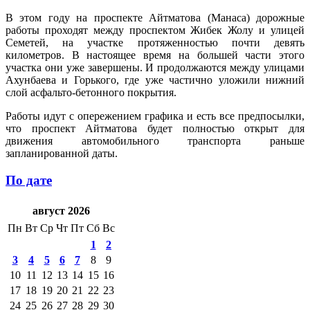
В этом году на проспекте Айтматова (Манаса) дорожные
работы проходят между проспектом Жибек Жолу и улицей
Семетей, на участке протяженностью почти девять
километров. В настоящее время на большей части этого
участка они уже завершены. И продолжаются между улицами
Ахунбаева и Горького, где уже частично уложили нижний
слой асфальто-бетонного покрытия.
Работы идут с опережением графика и есть все предпосылки,
что проспект Айтматова будет полностью открыт для
движения автомобильного транспорта раньше
запланированной даты.
По дате
август 2026
Пн
Вт
Ср
Чт
Пт
Сб
Вс
1
2
3
4
5
6
7
8
9
10
11
12
13
14
15
16
17
18
19
20
21
22
23
24
25
26
27
28
29
30