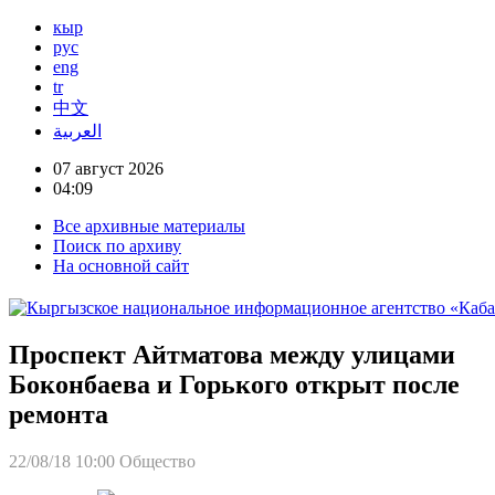
кыр
рус
eng
tr
中文
العربية
07 август 2026
04:09
Все архивные материалы
Поиск по архиву
На основной сайт
Проспект Айтматова между улицами
Боконбаева и Горького открыт после
ремонта
22/08/18 10:00
Общество