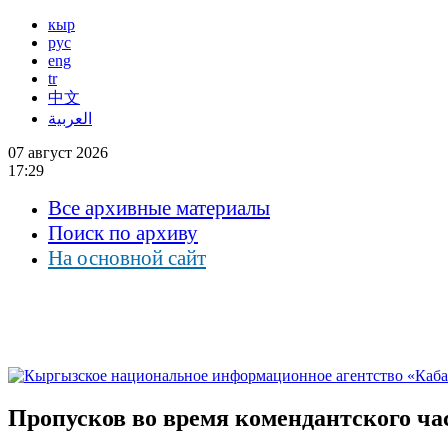
кыр
рус
eng
tr
中文
العربية
07 август 2026
17:29
Все архивные материалы
Поиск по архиву
На основной сайт
Пропусков во время комендантского час