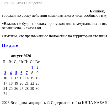
12/10/20 18:49
Общество
Бишкек, 1
горожан по сроку действия комендантского часа, сообщают в 
«Важно: не будет никаких пропусков для коммунальных и инж
ограничена»,- сказал он.
Отметим, что чрезвычайное положение на территории столицы пр
По дате
август 2026
Пн
Вт
Ср
Чт
Пт
Сб
Вс
1
2
3
4
5
6
7
8
9
10
11
12
13
14
15
16
17
18
19
20
21
22
23
24
25
26
27
28
29
30
31
2023 Все права защищены. © Содержание сайта КНИА КАБАР