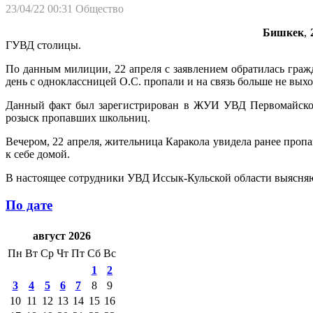
23/04/22 00:31
Общество
Бишкек
,
ГУВД столицы.
По данным милиции, 22 апреля с заявлением обратилась гражд
день с одноклассницей О.С. пропали и на связь больше не вых
Данный факт был зарегистрирован в ЖУИ УВД Первомайского
розыск пропавших школьниц.
Вечером, 22 апреля, жительница Каракола увидела ранее проп
к себе домой.
В настоящее сотрудники УВД Иссык-Кульской области выясняют
По дате
август 2026
Пн
Вт
Ср
Чт
Пт
Сб
Вс
1
2
3
4
5
6
7
8
9
10
11
12
13
14
15
16