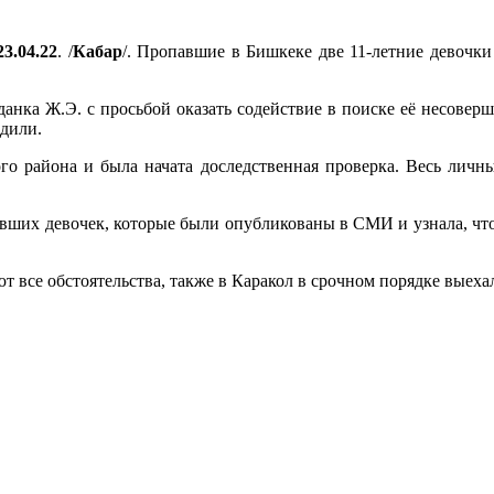
23.04.22
. /
Кабар
/. Пропавшие в Бишкеке две 11-летние девочки
анка Ж.Э. с просьбой оказать содействие в поиске её несоверше
одили.
 района и была начата доследственная проверка. Весь личн
авших девочек, которые были опубликованы в СМИ и узнала, что
 все обстоятельства, также в Каракол в срочном порядке выех