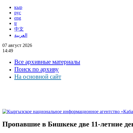
кыр
рус
eng
tr
中文
العربية
07 август 2026
14:49
Все архивные материалы
Поиск по архиву
На основной сайт
Пропавшие в Бишкеке две 11-летние де