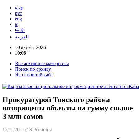
кыр
рус
eng
tr
中文
العربية
10 август 2026
10:05
Все архивные материалы
Поиск по архиву
На основной сайт
Прокуратурой Тонского района
возвращены объекты на сумму свыше
3 млн сомов
17/11/20 16:58
Регионы