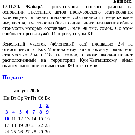
Бишкек,
17.11.20. /Кабар/.
Прокуратурой Тонского района на
основании внесенных актов прокурорского реагирования
возвращены в муниципальные собственности недвижимые
имущества, в частности объект социального назначения общая
стоимость которых составляет 3 млн 98 тыс. сомов. Об этом
сообщает пресс-служба Генпрокуратуры КР.
Земельный участок (яблоневый сад) площадью 2,4 га
относящейся к Кок-Мойнокскому айыл окмоту рыночной
стоимостью 2 млн 118 тыс. сомов, а также школа-интернат
расположенный на территории Кун-Чыгышскому айыл
окмоту рыночной стоимостью 980 тыс. сомов.
По дате
август 2026
Пн
Вт
Ср
Чт
Пт
Сб
Вс
1
2
3
4
5
6
7
8
9
10
11
12
13
14
15
16
17
18
19
20
21
22
23
24
25
26
27
28
29
30