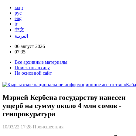
кыр
рус
eng
tr
中文
العربية
06 август 2026
07:35
Все архивные материалы
Поиск по архиву
На основной сайт
Мэрией Кербена государству нанесен
ущерб на сумму около 4 млн сомов -
генпрокуратура
10/03/22 17:28
Происшествия