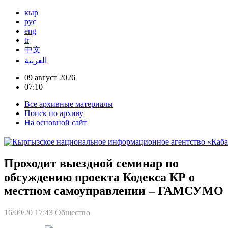
кыр
рус
eng
tr
中文
العربية
09 август 2026
07:10
Все архивные материалы
Поиск по архиву
На основной сайт
Проходит выездной семинар по
обсуждению проекта Кодекса КР о
местном самоуправлении – ГАМСУМО
16/09/20 17:43
Общество