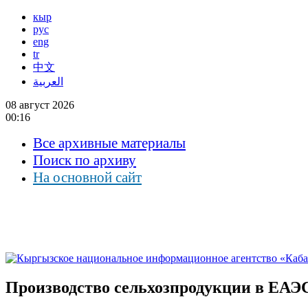
кыр
рус
eng
tr
中文
العربية
08 август 2026
00:16
Все архивные материалы
Поиск по архиву
На основной сайт
Производство сельхозпродукции в ЕАЭС 