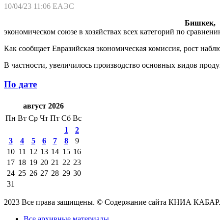
10/04/23 11:06
ЕАЭС
Бишкек, 
экономическом союзе в хозяйствах всех категорий по сравнен
Как сообщает Евразийская экономическая комиссия, рост наблюд
В частности, увеличилось производство основных видов продукц
По дате
август 2026
Пн
Вт
Ср
Чт
Пт
Сб
Вс
1
2
3
4
5
6
7
8
9
10
11
12
13
14
15
16
17
18
19
20
21
22
23
24
25
26
27
28
29
30
31
2023 Все права защищены. © Содержание сайта КНИА КАБАР
Все архивные материалы