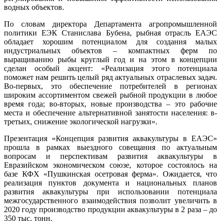
водных объектов.
По словам директора Департамента агропромышленной
политики ЕЭК Станислава Бубена, рыбная отрасль ЕАЭС
обладает хорошим потенциалом для создания малых
индустриальных объектов – компактных ферм по
выращиванию рыбы круглый год и на этом в концепции
сделан особый акцент: «Реализация этого потенциала
поможет нам решить целый ряд актуальных отраслевых задач.
Во-первых, это обеспечение потребителей в регионах
широким ассортиментом свежей рыбной продукции в любое
время года; во-вторых, новые производства – это рабочие
места и обеспечение альтернативной занятости населения: в-
третьих, снижение экологической нагрузки».
Презентация «Концепция развития аквакультуры в ЕАЭС»
прошла в рамках выездного совещания по актуальным
вопросам и перспективам развития аквакультуры в
Евразийском экономическом союзе, которое состоялось на
базе КФХ «Пушкинская осетровая ферма». Ожидается, что
реализация пунктов документа и национальных планов
развития аквакультуры при использовании потенциала
межгосударственного взаимодействия позволит увеличить в
2020 году производство продукции аквакультуры в 2 раза – до
350 тыс. тонн.