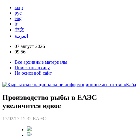
кыр
рус
eng
tr
中文
العربية
07 август 2026
09:56
Все архивные материалы
Поиск по архиву
На основной сайт
Производство рыбы в ЕАЭС
увеличится вдвое
17/02/17 15:32
ЕАЭС