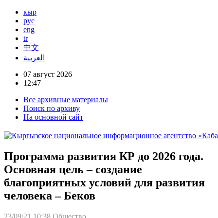
кыр
рус
eng
tr
中文
العربية
07 август 2026
12:47
Все архивные материалы
Поиск по архиву
На основной сайт
Программа развития КР до 2026 года.
Основная цель – создание
благоприятных условий для развития
человека – Беков
23/09/21 10:38
Общество