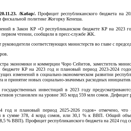
0.11.23. /Кабар/.
Профицит республиканского бюджета на 202
и фискальной политике Жогорку Кенеша.
нений в Закон КР «О республиканском бюджете КР на 2023 го
в первом чтении, сообщили в пресс-службе ЖК.
т руководители соответствующих министерств во главе с пред
ров.
стра экономики и коммерции Чоро Сейитов, заместитель минист
бюджете КР на 2023 год и плановый период 2023-2024 годов
кущих изменений в социально-экономическом развитии республ
ета и принятие новых социально-значимых расходных инициатив
 государственных инвестиций в 2023 году предусматривают
ктивов установлен на уровне 365 млрд 559 млн сомов. Дефицит 
4 год и плановый период 2025-2026 годов» отмечено, что 
я в сумме 378, 4 млрд сомов, или 30,1 % к ВВП. Общий объем
28,5 % ВВП). Профицит республиканского бюджета на 2024 год с