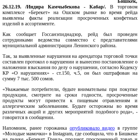
Бишкек,
26.12.19. /Индира Камчыбекова - Кабар/.
В торговом
комплексе «Берекет» на Ошском рынке во время рейда
выявлены факты реализации просроченных конфетных
изделий в ассортименте.
Как сообщает Госсанэпиднадзор, рейд был проведен
сотрудниками ведомства совместно с представителями
муниципальной администрации Ленинского района.
Так, за выявленные нарушения на арендатора торговой точки
составлен протокол о нарушении и вынесено постановление о
наложении взыскания по делу о нарушении, согласно Кодексу
КР «О нарушениях» - ст.150, ч.5, он был оштрафован на
сумму 7 тыс. 500 сомов.
«Уважаемые потребители, будьте внимательны при покупке
продукции, смотрите на сроки годности, просроченные
продукты могут привести к пищевым отравлениям и
аллергическим заболеваниям. Будьте осторожны во время
различных акций и других мероприятий подобного рода», -
говорится в сообщении.
Напомним, ранее горожанка
опубликовало видео
в группе
«Молодые мамочки» в Instagram, где сообщила, что в Бишкеке
на рынке «Берекет Гранд» продают просроченный товар и