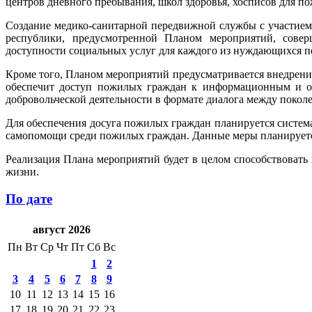
центров дневного пребывания, школ здоровья, хосписов для п
Создание медико-санитарной передвижной службы с участие
республики, предусмотренной Планом мероприятий, совер
доступности социальных услуг для каждого из нуждающихся 
Кроме того, Планом мероприятий предусматривается внедрени
обеспечит доступ пожилых граждан к информационным и обр
добровольческой деятельности в формате диалога между покол
Для обеспечения досуга пожилых граждан планируется систем
самопомощи среди пожилых граждан. Данные меры планируется 
Реализация Плана мероприятий будет в целом способствоват
жизни.
По дате
август 2026
Пн
Вт
Ср
Чт
Пт
Сб
Вс
1
2
3
4
5
6
7
8
9
10
11
12
13
14
15
16
17
18
19
20
21
22
23