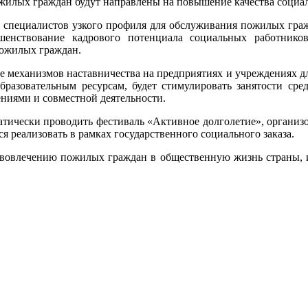
ожилых граждан будут направлены на повышение качества социал
м специалистов узкого профиля для обслуживания пожилых гра
шенствование кадрового потенциала социальных работников
пожилых граждан.
е механизмов наставничества на предприятиях и учреждениях 
азовательным ресурсам, будет стимулировать занятости сред
ениями и совместной деятельности.
атически проводить фестиваль «Активное долголетие», организо
реализовать в рамках государственного социального заказа.
ь вовлечению пожилых граждан в общественную жизнь страны, и