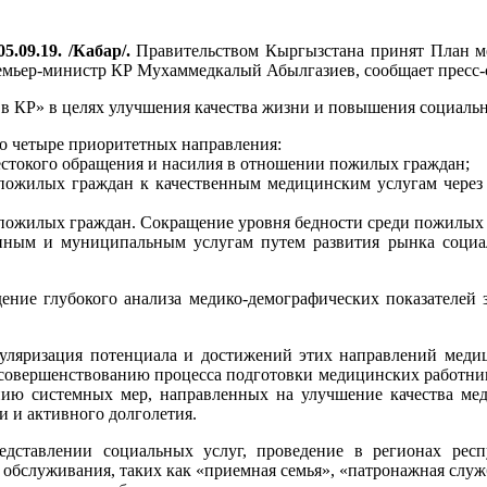
5.09.19. /Кабар/.
Правительством Кыргызстана принят План м
емьер-министр КР Мухаммедкалый Абылгазиев, сообщает пресс-
 в КР» в целях улучшения качества жизни и повышения социал
о четыре приоритетных направления:
стокого обращения и насилия в отношении пожилых граждан;
 пожилых граждан к качественным медицинским услугам через
а пожилых граждан. Сокращение уровня бедности среди пожилых
енным и муниципальным услугам путем развития рынка социа
ение глубокого анализа медико-демографических показателей з
пуляризация потенциала и достижений этих направлений меди
 совершенствованию процесса подготовки медицинских работни
нию системных мер, направленных на улучшение качества ме
 и активного долголетия.
дставлении социальных услуг, проведение в регионах респ
 обслуживания, таких как «приемная семья», «патронажная служ