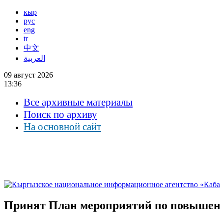
кыр
рус
eng
tr
中文
العربية
09 август 2026
13:36
Все архивные материалы
Поиск по архиву
На основной сайт
Принят План мероприятий по повышени