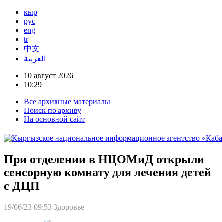
кыр
рус
eng
tr
中文
العربية
10 август 2026
10:29
Все архивные материалы
Поиск по архиву
На основной сайт
При отделении в НЦОМиД открыли
сенсорную комнату для лечения детей
с ДЦП
19/06/23 09:53
Здоровье