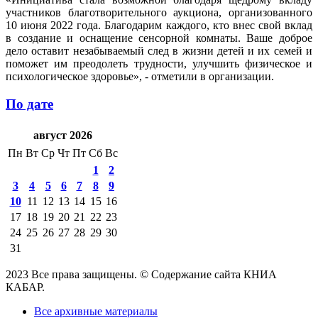
участников благотворительного аукциона, организованного
10 июня 2022 года. Благодарим каждого, кто внес свой вклад
в создание и оснащение сенсорной комнаты. Ваше доброе
дело оставит незабываемый след в жизни детей и их семей и
поможет им преодолеть трудности, улучшить физическое и
психологическое здоровье», - отметили в организации.
По дате
август 2026
Пн
Вт
Ср
Чт
Пт
Сб
Вс
1
2
3
4
5
6
7
8
9
10
11
12
13
14
15
16
17
18
19
20
21
22
23
24
25
26
27
28
29
30
31
2023 Все права защищены. © Содержание сайта КНИА
КАБАР.
Все архивные материалы