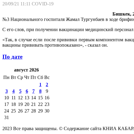
20/09/21 11:11
COVID-19
Бишкек, 2
№3 Национального госпиталя Жамал Тургунбаев в ходе брифин
С его слов, при получении вакцинации медицинский персонал
«Так, в случае если после прививки первым компонентом вак
вакцины прививать противопоказано», - сказал он.
По дате
август 2026
Пн
Вт
Ср
Чт
Пт
Сб
Вс
1
2
3
4
5
6
7
8
9
10
11
12
13
14
15
16
17
18
19
20
21
22
23
24
25
26
27
28
29
30
31
2023 Все права защищены. © Содержание сайта КНИА КАБАР