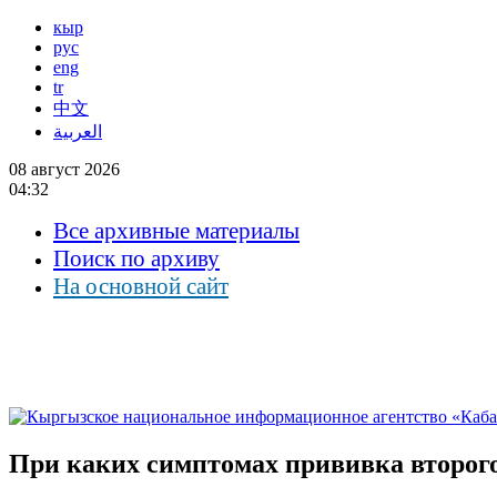
кыр
рус
eng
tr
中文
العربية
08 август 2026
04:32
Все архивные материалы
Поиск по архиву
На основной сайт
При каких симптомах прививка второг