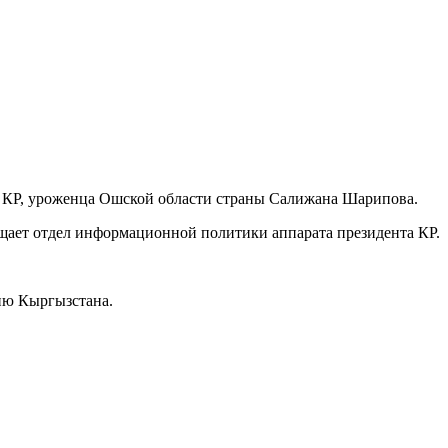
я КР, уроженца Ошской области страны Салижана Шарипова.
щает отдел информационной политики аппарата президента КР.
.
тию Кыргызстана.