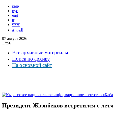
кыр
рус
eng
tr
中文
العربية
07 август 2026
17:56
Все архивные материалы
Поиск по архиву
На основной сайт
Президент Жээнбеков встретился с л