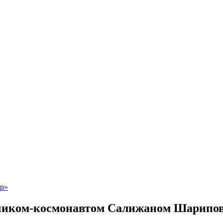
етчиком-космонавтом Салижаном Шарип