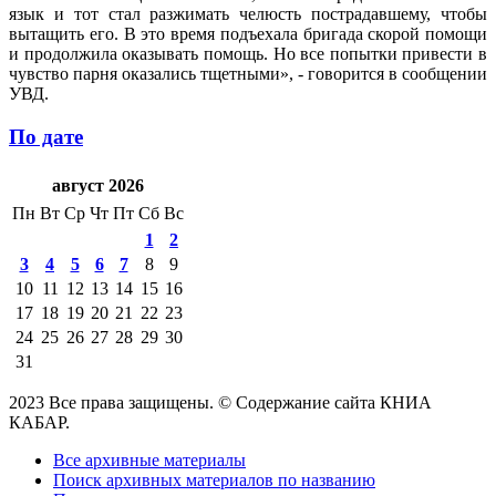
язык и тот стал разжимать челюсть пострадавшему, чтобы
вытащить его. В это время подъехала бригада скорой помощи
и продолжила оказывать помощь. Но все попытки привести в
чувство парня оказались тщетными», - говорится в сообщении
УВД.
По дате
август 2026
Пн
Вт
Ср
Чт
Пт
Сб
Вс
1
2
3
4
5
6
7
8
9
10
11
12
13
14
15
16
17
18
19
20
21
22
23
24
25
26
27
28
29
30
31
2023 Все права защищены. © Содержание сайта КНИА
КАБАР.
Все архивные материалы
Поиск архивных материалов по названию