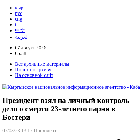
кыр
рус
eng
tr
中文
العربية
07 август 2026
05:38
Все архивные материалы
Поиск по архиву
На основной сайт
Президент взял на личный контроль
дело о смерти 23-летнего парня в
Бостери
07/08/23 13:17
Президент