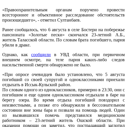
«Правоохранительным органам поручено провести
всестороннее и объективное расследование обстоятельств
произошедшего», - отметил Султанбаев.
Ранее сообщалось, что 6 августа в селе Бостери на побережье
пансионата «Золотые пески» скончался 23-летний А.Б.,
житель Таласской области. По словам брата погибшего, парня
убили в драке.
Однако, как
сообщили
в УВД области, при первичном
внешнем осмотре, на теле парня каких-либо следов
насильственной смерти обнаружено не было.
«При опросе очевидцев было установлено, что 5 августа
погибший со своей супругой и одноклассниками приехали
отдыхать в Иссык-Кульский район.
По словам одного из одноклассников, примерно в 23:30, они с
погибшим и еще одним одноклассником отдыхали в баре на
берегу озера. Во время отдыха погибший повздорил с
неизвестными, а позже его обнаружили в бессознательном
состоянии вне зоны бара и позвали на помощь людей. Один
из вызвавшихся помочь представился медицинским
работником – 23-летний житель Ошской области. При
оказании помощи он заметил, что пострадавший заглотил