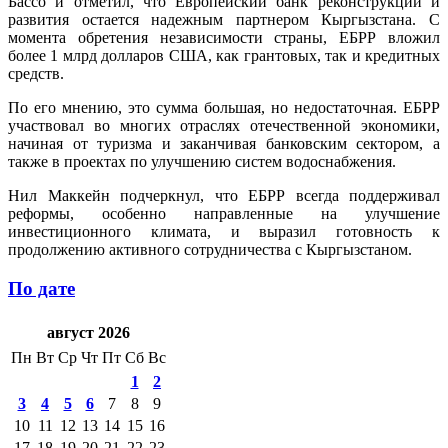
Бассо и отметил, что Европейский банк реконструкции и
развития остается надежным партнером Кыргызстана. С
момента обретения независимости страны, ЕБРР вложил
более 1 млрд долларов США, как грантовых, так и кредитных
средств.
По его мнению, это сумма большая, но недостаточная. ЕБРР
участвовал во многих отраслях отечественной экономики,
начиная от туризма и заканчивая банковским сектором, а
также в проектах по улучшению систем водоснабжения.
Нил Маккейн подчеркнул, что ЕБРР всегда поддерживал
реформы, особенно направленные на улучшение
инвестиционного климата, и выразил готовность к
продолжению активного сотрудничества с Кыргызстаном.
По дате
август 2026
Пн
Вт
Ср
Чт
Пт
Сб
Вс
1
2
3
4
5
6
7
8
9
10
11
12
13
14
15
16
17
18
19
20
21
22
23