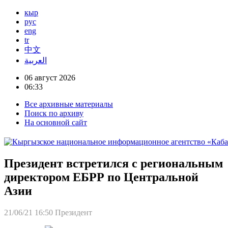
кыр
рус
eng
tr
中文
العربية
06 август 2026
06:33
Все архивные материалы
Поиск по архиву
На основной сайт
Президент встретился с региональным
директором ЕБРР по Центральной
Азии
21/06/21 16:50
Президент