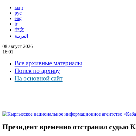
кыр
рус
eng
tr
中文
العربية
08 август 2026
16:01
Все архивные материалы
Поиск по архиву
На основной сайт
Президент временно отстранил судью Ка