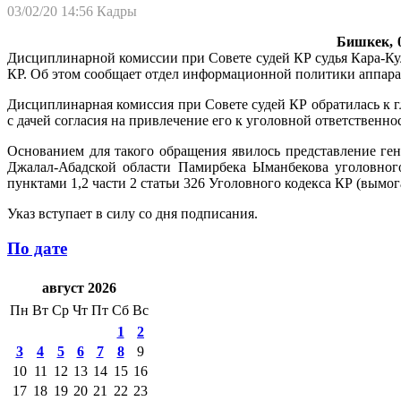
03/02/20 14:56
Кадры
Бишкек, 0
Дисциплинарной комиссии при Совете судей КР судья Кара-Ку
КР. Об этом сообщает отдел информационной политики аппарат
Дисциплинарная комиссия при Совете судей КР обратилась к г
с дачей согласия на привлечение его к уголовной ответственно
Основанием для такого обращения явилось представление ге
Джалал-Абадской области Памирбека Ыманбекова уголовного
пунктами 1,2 части 2 статьи 326 Уголовного кодекса КР (вымог
Указ вступает в силу со дня подписания.
По дате
август 2026
Пн
Вт
Ср
Чт
Пт
Сб
Вс
1
2
3
4
5
6
7
8
9
10
11
12
13
14
15
16
17
18
19
20
21
22
23