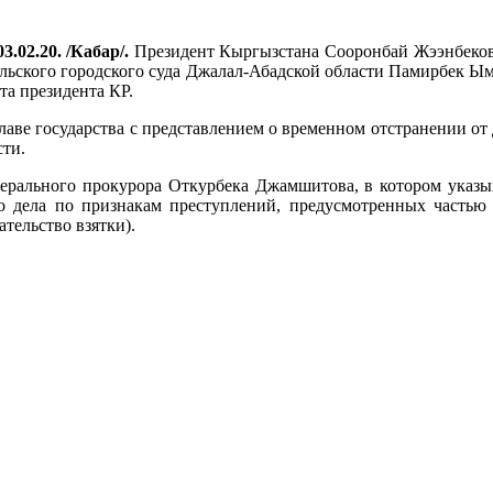
3.02.20. /Кабар/.
Президент Кыргызстана Сооронбай Жээнбеков 
льского городского суда Джалал-Абадской области Памирбек Ыма
а президента КР.
лаве государства с представлением о временном отстранении от
сти.
нерального прокурора Откурбека Джамшитова, в котором указыв
 дела по признакам преступлений, предусмотренных частью 
ательство взятки).