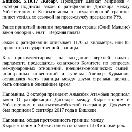
Бишкек, 5.10.17 /Кабар/.
Президент Шавкат Мирзиёев 4
октября подписал закон о ратификации Договора между
Узбекистаном и Кыргызстаном о государственной границе,
пишет vesti.uz со ссылкой на пресс-службу президента РУз.
Ранее принятый нижним парламентом страны (Олий Мажлис)
закон одобрил Сенат – Верхняя палата.
Закон о ратификации описывает 1170,53 километра, или 85
процентов государственной границы.
Как прокомментировал на заседании верхней палаты
парламента председатель сенатского Комитета по вопросам
международных отношений, внешнеэкономических связей,
иностранных инвестиций и туризма Алишер Курманов,
оставшаяся часть границы между двумя странами должна
быть описана в ближайшее время.
Напомним, 2 октября президент Алмазбек Атамбаев подписал
закон О ратификации Договора между Кыргызстаном и
Узбекистаном о кыргызско-узбекской госгранице. Документ
был подписан 5 сентября 2017 года в Бишкеке.
Напомним, общая протяженность границы между
Кыргызстаном и Узбекистаном составляет 1378 километров.