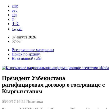
кыр
рус
eng
tr
中文
العربية
07 август 2026
07:06
Все архивные материалы
Поиск по архиву
На основной сайт
Президент Узбекистана
ратифицировал договор о госгранице с
Кыргызстаном
05/10/17 16:24
Политика