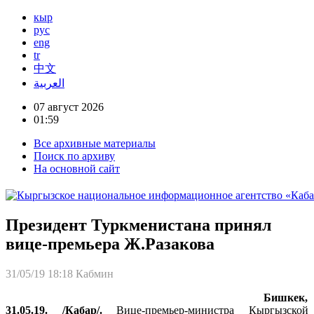
кыр
рус
eng
tr
中文
العربية
07 август 2026
01:59
Все архивные материалы
Поиск по архиву
На основной сайт
Президент Туркменистана принял
вице-премьера Ж.Разакова
31/05/19 18:18
Кабмин
Бишкек,
31.05.19. /Кабар/.
Вице-премьер-министра Кыргызской