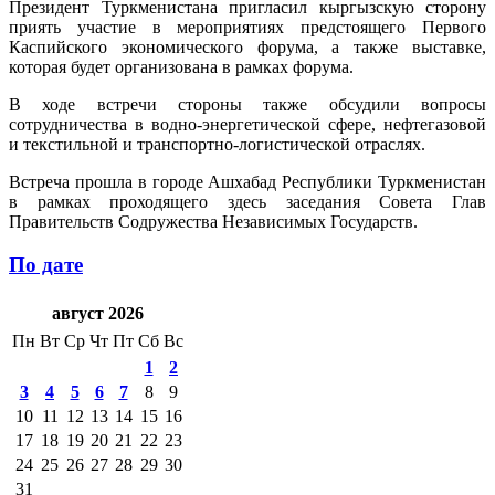
Президент Туркменистана пригласил кыргызскую сторону
приять участие в мероприятиях предстоящего Первого
Каспийского экономического форума, а также выставке,
которая будет организована в рамках форума.
В ходе встречи стороны также обсудили вопросы
сотрудничества в водно-энергетической сфере, нефтегазовой
и текстильной и транспортно-логистической отраслях.
Встреча прошла в городе Ашхабад Республики Туркменистан
в рамках проходящего здесь заседания Совета Глав
Правительств Содружества Независимых Государств.
По дате
август 2026
Пн
Вт
Ср
Чт
Пт
Сб
Вс
1
2
3
4
5
6
7
8
9
10
11
12
13
14
15
16
17
18
19
20
21
22
23
24
25
26
27
28
29
30
31