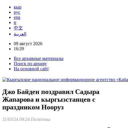
кыр
рус
eng
tr
中文
العربية
09 август 2026
16:29
Все архивные материалы
Поиск по архиву
На основной сайт
Джо Байден поздравил Садыра
Жапарова и кыргызстанцев с
праздником Нооруз
21/03/24 09:24
Политика