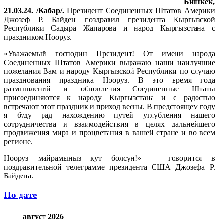
Бишкек,
21.03.24. /Кабар/.
Президент Соединенных Штатов Америки
Джозеф Р. Байден поздравил президента Кыргызской
Республики Садыра Жапарова и народ Кыргызстана с
праздником Нооруз.
«Уважаемый господин Президент! От имени народа
Соединенных Штатов Америки выражаю наши наилучшие
пожелания Вам и народу Кыргызской Республики по случаю
празднования праздника Нооруз. В это время года
размышлений и обновления Соединенные Штаты
присоединяются к народу Кыргызстана и с радостью
встречают этот праздник и приход весны. В предстоящем году
я буду рад нахождению путей углубления нашего
сотрудничества и взаимодействия в целях дальнейшего
продвижения мира и процветания в вашей стране и во всем
регионе.
Нооруз майрамыныз кут болсун!» — говорится в
поздравительной телеграмме президента США Джозефа Р.
Байдена.
По дате
август 2026