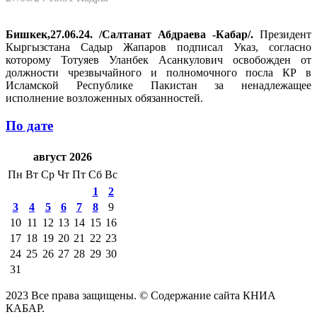
Бишкек,27.06.24. /Салтанат Абдраева -Кабар/.
Президент
Кыргызстана Садыр Жапаров подписал Указ, согласно
которому Тотуяев Уланбек Асанкулович освобожден от
должности чрезвычайного и полномочного посла КР в
Исламской Республике Пакистан за ненадлежащее
исполнение возложенных обязанностей.
По дате
август 2026
Пн
Вт
Ср
Чт
Пт
Сб
Вс
1
2
3
4
5
6
7
8
9
10
11
12
13
14
15
16
17
18
19
20
21
22
23
24
25
26
27
28
29
30
31
2023 Все права защищены. © Содержание сайта КНИА
КАБАР.