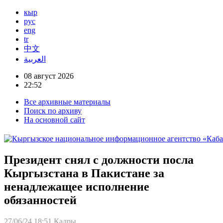
кыр
рус
eng
tr
中文
العربية
08 август 2026
22:52
Все архивные материалы
Поиск по архиву
На основной сайт
Президент снял с должности посла
Кыргызстана в Пакистане за
ненадлежащее исполнение
обязанностей
27/06/24 18:51
Кадры