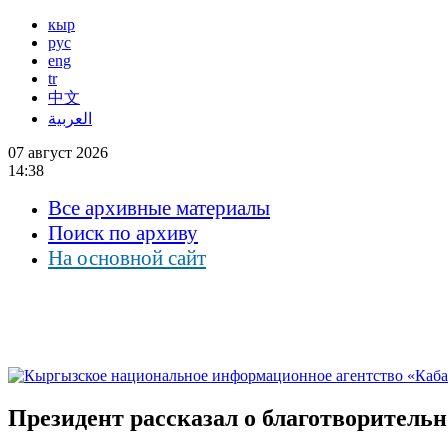
кыр
рус
eng
tr
中文
العربية
07 август 2026
14:38
Все архивные материалы
Поиск по архиву
На основной сайт
Президент рассказал о благотворительн