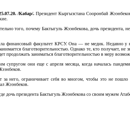
5.07.20. /Кабар/.
Президент Кыргызстана Сооронбай Жээнбеков 
кие.
тельно того, почему Бактыгуль Жээнбекова, дочь президента, н
ила финансовый факультет КРСУ. Она — не медик. Недавно у не
нимается благотворительностью. Однако те, кто получает, не з
будет продолжать заниматься благотворительностью в меру возмож
воим супругом они еще с апреля месяца, когда началась панде
Жээнбеков.
ет за него, ограничивает себя во многом, чтобы это не пошло 
зал Жээнбеков.
 где дочь президента Бактыгуль Жээнбекова со своим мужем Ат