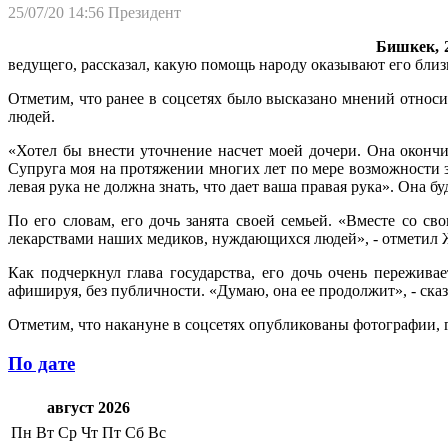
25/07/20 14:56
Президент
Бишкек, 2
ведущего, рассказал, какую помощь народу оказывают его близ
Отметим, что ранее в соцсетях было высказано мнений относи
людей.
«Хотел бы внести уточнение насчет моей дочери. Она оконч
Супруга моя на протяжении многих лет по мере возможности за
левая рука не должна знать, что дает ваша правая рука». Она 
По его словам, его дочь занята своей семьей. «Вместе со с
лекарствами наших медиков, нуждающихся людей», - отметил 
Как подчеркнул глава государства, его дочь очень пережива
афишируя, без публичности. «Думаю, она ее продолжит», - ска
Отметим, что накануне в соцсетях опубликованы фотографии,
По дате
август 2026
Пн
Вт
Ср
Чт
Пт
Сб
Вс