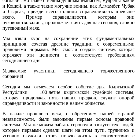
согласия. Во главе с великодушным Манасом, мудрецы Бакай
и Кошой, а также такие могучие воины, как Алмамбет, Чубак
и Сыргак, прежде всего ставили справедливость превыше
всего. Пример справедливости, которым они
руководствовались, продолжает сиять для нас сегодня, словно
путеводный маяк.
Мы взяли курс на сохранение этих фундаментальных
принципов, сочетая древние традиции с современными
правовыми нормами. Мы смогли создать систему, которая
отражает эти ценности и соответствует требованиям
сегодняшнего дня.
Уважаемые участники сегодняшнего торжественного
собрания!
Сегодня мы отмечаем особое событие для Кыргызской
Республики — 100-летие кыргызской судебной системы,
которая, продолжая путь наших предков, служит опорой
справедливости и законности в нашем обществе.
В начале прошлого века, с обретением нашей страной
независимости, были заложены первые основы правовой
системы. Мы не можем забыть героизм и заслуги тех людей,
которые первыми сделали шаги на этом пути, трудились и
усердно служили, строя новую жизнь в соответствии с