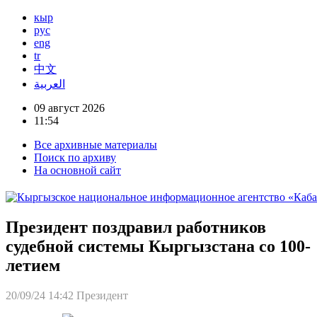
кыр
рус
eng
tr
中文
العربية
09 август 2026
11:54
Все архивные материалы
Поиск по архиву
На основной сайт
Президент поздравил работников
судебной системы Кыргызстана со 100-
летием
20/09/24 14:42
Президент