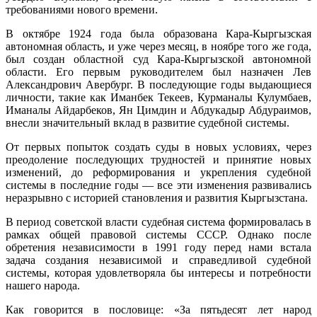
требованиями нового времени.
В октябре 1924 года была образована Кара-Кыргызская
автономная область, и уже через месяц, в ноябре того же года,
был создан областной суд Кара-Кыргызской автономной
области. Его первым руководителем был назначен Лев
Александрович Авербург. В последующие годы выдающиеся
личности, такие как Иманбек Текеев, Курманалы Кулумбаев,
Иманалы Айдарбеков, Ян Цимдин и Абдукадыр Абдураимов,
внесли значительный вклад в развитие судебной системы.
От первых попыток создать суды в новых условиях, через
преодоление последующих трудностей и принятие новых
изменений, до реформирования и укрепления судебной
системы в последние годы — все эти изменения развивались
неразрывно с историей становления и развития Кыргызстана.
В период советской власти судебная система формировалась в
рамках общей правовой системы СССР. Однако после
обретения независимости в 1991 году перед нами встала
задача создания независимой и справедливой судебной
системы, которая удовлетворяла бы интересы и потребности
нашего народа.
Как говорится в пословице: «За пятьдесят лет народ