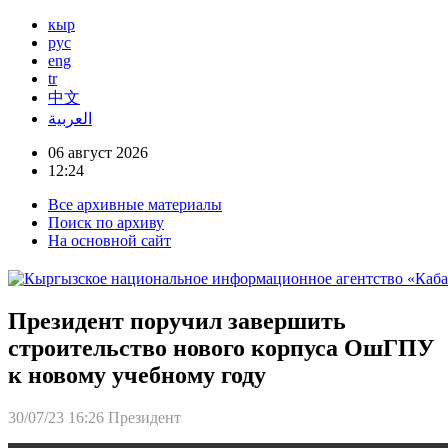
кыр
рус
eng
tr
中文
العربية
06 август 2026
12:24
Все архивные материалы
Поиск по архиву
На основной сайт
Президент поручил завершить
строительство нового корпуса ОшГПУ
к новому учебному году
30/07/23 16:26
Президент