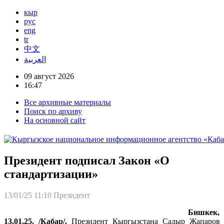
кыр
рус
eng
tr
中文
العربية
09 август 2026
16:47
Все архивные материалы
Поиск по архиву
На основной сайт
Президент подписал Закон «О
стандартизации»
13/01/25 11:10
Президент
Бишкек,
13.01.25. /Кабар/.
Президент Кыргызстана Садыр Жапаров