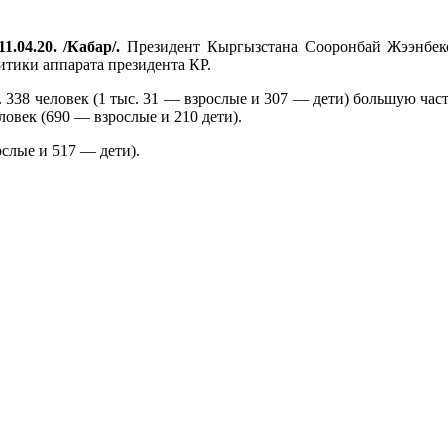
1.04.20. /Кабар/.
Президент Кыргызстана Сооронбай Жээнбеко
тики аппарата президента КР.
с. 338 человек (1 тыс. 31 — взрослые и 307 — дети) большую ча
ловек (690 — взрослые и 210 дети).
ослые и 517 — дети).