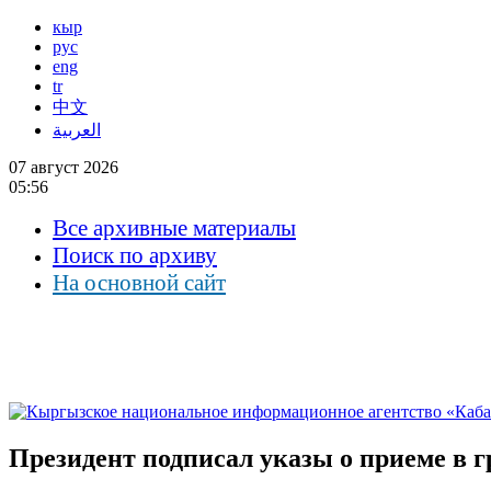
кыр
рус
eng
tr
中文
العربية
07 август 2026
05:56
Все архивные материалы
Поиск по архиву
На основной сайт
Президент подписал указы о приеме в г