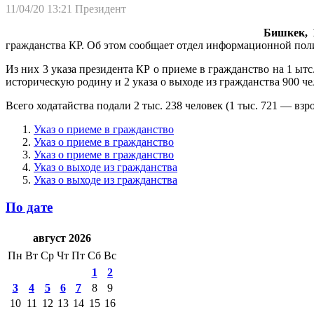
11/04/20 13:21
Президент
Бишкек, 1
гражданства КР. Об этом сообщает отдел информационной поли
Из них 3 указа президента КР о приеме в гражданство на 1 ыт
историческую родину и 2 указа о выходе из гражданства 900 че
Всего ходатайства подали 2 тыс. 238 человек (1 тыс. 721 — взр
Указ о приеме в гражданство
Указ о приеме в гражданство
Указ о приеме в гражданство
Указ о выходе из гражданства
Указ о выходе из гражданства
По дате
август 2026
Пн
Вт
Ср
Чт
Пт
Сб
Вс
1
2
3
4
5
6
7
8
9
10
11
12
13
14
15
16