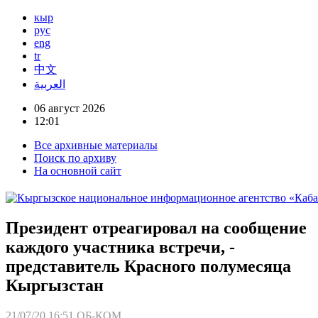
кыр
рус
eng
tr
中文
العربية
06 август 2026
12:01
Все архивные материалы
Поиск по архиву
На основной сайт
Президент отреагировал на сообщение
каждого участника встречи, -
представитель Красного полумесяца
Кыргызстан
21/07/20 16:51
ОБ-КОМ