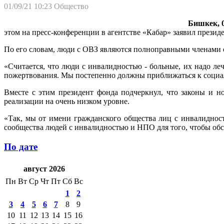
01/09/21 10:23
Общество
Бишкек, 0
этом на пресс-конференции в агентстве «Кабар» заявил през
По его словам, люди с ОВЗ являются полноправными членами об
«Считается, что люди с инвалидностью - больные, их надо л
пожертвования. Мы постепенно должны приближаться к социаль
Вместе с этим президент фонда подчеркнул, что законы и 
реализации на очень низком уровне.
«Так, мы от имени гражданского общества лиц с инвалиднос
сообщества людей с инвалидностью и НПО для того, чтобы об
По дате
август 2026
Пн
Вт
Ср
Чт
Пт
Сб
Вс
1
2
3
4
5
6
7
8
9
10
11
12
13
14
15
16