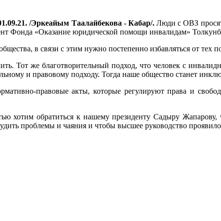
1.09.21. /Эркеайым Таалайбекова - Кабар/.
Люди с ОВЗ просят
идент Фонда «Оказание юридической помощи инвалидам» Толкунб
щества, в связи с этим нужно постепенно избавляться от тех п
ечить. Тот же благотворительный подход, что человек с инвали
ному и правовому подходу. Тогда наше общество станет инклюз
нормативно-правовые акты, которые регулируют права и свобо
тью хотим обратиться к нашему президенту Садыру Жапарову,
судить проблемы и чаяния и чтобы высшее руководство проявил