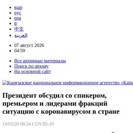
кыр
рус
eng
tr
中文
العربية
07 август 2026
04:59
Все архивные материалы
Поиск по архиву
На основной сайт
Президент обсудил со спикером,
премьером и лидерами фракций
ситуацию с коронавирусом в стране
19/03/20 08:34
COVID-19