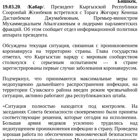
Бишкек
,
19.03.20
. /
Кабар
/. Президент Кыргызской Республики
Сооронбай Жээнбеков встретился с Торага Жогорку Кенеша
Дастанбеком Джумабековым, Премьер-министром
Мухаммедкалыем Абылгазиевым и лидерами парламентских
фракций. Об этом сообщает отдел информационной политики
аппарата президента.
Обсуждена текущая ситуация, связанная с проникновением
коронавируса на территорию страны. Глава государства
отметил, что Кыргызстан наряду с мировым сообществом
столкнулся с серьезным испытанием — в стране
зарегистрированы первые случаи заболевания коронавирусом.
Подчеркнул, что принимаются максимальные меры по
недопущению дальнейшего распространения инфекции, на
территории Сузакского района введен режим чрезвычайной
ситуации, активно работают два республиканских штаба.
«Ситуация полностью находится под контролем. На
заседаниях Совета безопасности своевременно были приняты
соответствующие решения, которые сегодня на исполнении.
Большая армия медиков усиленно трудились над
недопущением проникновения инфекции в страну. Проведена
хорошая работа по обеспечению экономической безопасности
и предупреждению заболевания. Мы выражаем благодарность