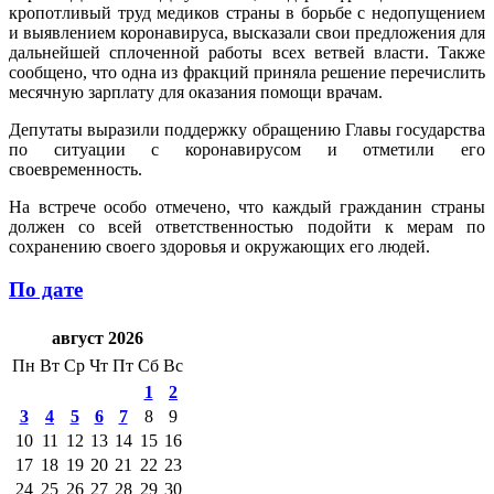
кропотливый труд медиков страны в борьбе с недопущением
и выявлением коронавируса, высказали свои предложения для
дальнейшей сплоченной работы всех ветвей власти. Также
сообщено, что одна из фракций приняла решение перечислить
месячную зарплату для оказания помощи врачам.
Депутаты выразили поддержку обращению Главы государства
по ситуации с коронавирусом и отметили его
своевременность.
На встрече особо отмечено, что каждый гражданин страны
должен со всей ответственностью подойти к мерам по
сохранению своего здоровья и окружающих его людей.
По дате
август 2026
Пн
Вт
Ср
Чт
Пт
Сб
Вс
1
2
3
4
5
6
7
8
9
10
11
12
13
14
15
16
17
18
19
20
21
22
23
24
25
26
27
28
29
30