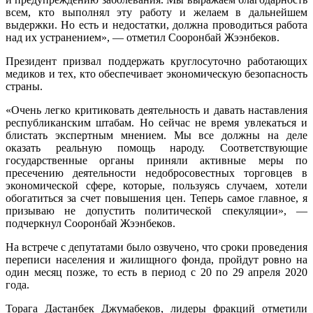
всем, кто выполнял эту работу и желаем в дальнейшем
выдержки. Но есть и недостатки, должна проводиться работа
над их устранением», — отметил Сооронбай Жээнбеков.
Президент призвал поддержать круглосуточно работающих
медиков и тех, кто обеспечивает экономическую безопасность
страны.
«Очень легко критиковать деятельность и давать наставления
республиканским штабам. Но сейчас не время увлекаться и
блистать экспертным мнением. Мы все должны на деле
оказать реальную помощь народу. Соответствующие
государственные органы приняли активные меры по
пресечению деятельности недобросовестных торговцев в
экономической сфере, которые, пользуясь случаем, хотели
обогатиться за счет повышения цен. Теперь самое главное, я
призываю не допустить политической спекуляции», —
подчеркнул Сооронбай Жээнбеков.
На встрече с депутатами было озвучено, что сроки проведения
переписи населения и жилищного фонда, пройдут ровно на
один месяц позже, то есть в период с 20 по 29 апреля 2020
года.
Торага Дастанбек Джумабеков, лидеры фракций отметили