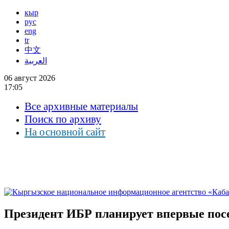
кыр
рус
eng
tr
中文
العربية
06 август 2026
17:05
Все архивные материалы
Поиск по архиву
На основной сайт
Президент ИБР планирует впервые пос