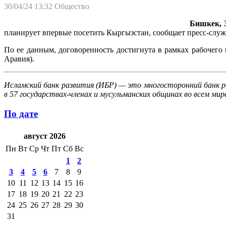
30/04/24 13:32
Общество
Бишкек, 3
планирует впервые посетить Кыргызстан, сообщает пресс-служ
По ее данным, договоренность достигнута в рамках рабочего
Аравия).
Исламский банк развития (ИБР) — это многосторонний банк р
в 57 государствах-членах и мусульманских общинах во всем мир
По дате
август 2026
Пн
Вт
Ср
Чт
Пт
Сб
Вс
1
2
3
4
5
6
7
8
9
10
11
12
13
14
15
16
17
18
19
20
21
22
23
24
25
26
27
28
29
30
31