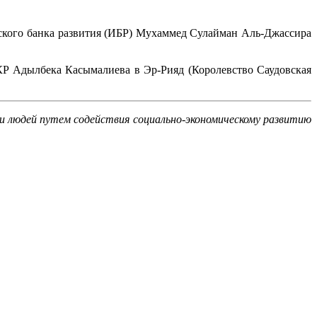
ского банка развития (ИБР) Мухаммед Сулайман Аль-Джассира
 КР Адылбека Касымалиева в Эр-Рияд (Королевство Саудовская
и людей путем содействия социально-экономическому развитию