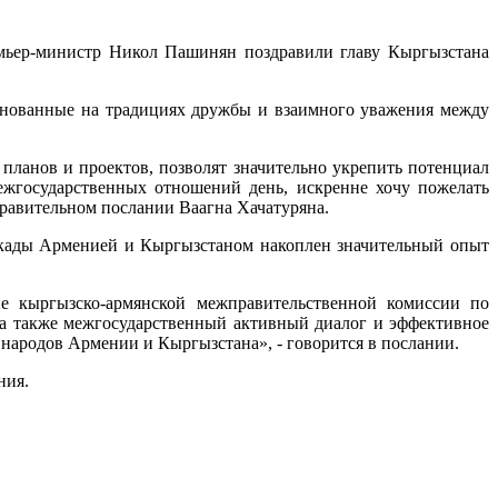
ьер-министр Никол Пашинян поздравили главу Кыргызстана
основанные на традициях дружбы и взаимного уважения между
планов и проектов, позволят значительно укрепить потенциал
ежгосударственных отношений день, искренне хочу пожелать
здравительном послании Ваагна Хачатуряна.
екады Арменией и Кыргызстаном накоплен значительный опыт
ие кыргызско-армянской межправительственной комиссии по
а также межгосударственный активный диалог и эффективное
народов Армении и Кыргызстана», - говорится в послании.
ния.