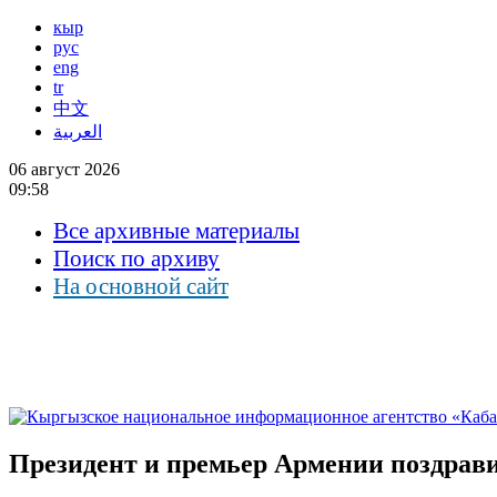
кыр
рус
eng
tr
中文
العربية
06 август 2026
09:58
Все архивные материалы
Поиск по архиву
На основной сайт
Президент и премьер Армении поздрав