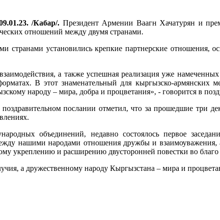
9.01.23. /Кабар/.
Президент Армении Ваагн Хачатурян и прем
ческих отношений между двумя странами.
шими странами установились крепкие партнерские отношения, 
заимодействия, а также успешная реализация уже намеченных 
 форматах. В этот знаменательный для кыргызско-армянских м
ызскому народу – мира, добра и процветания», - говорится в по
поздравительном послании отметил, что за прошедшие три д
влениях.
народных объединений, недавно состоялось первое заседан
 между нашими народами отношения дружбы и взаимоуважения, 
ному укреплению и расширению двусторонней повестки во благо 
чия, а дружественному народу Кыргызстана – мира и процвета