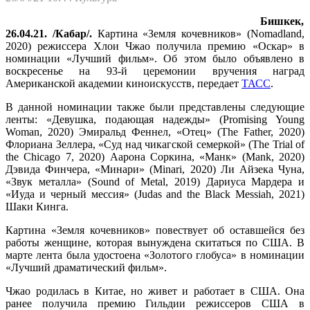
Бишкек,
26.04.21. /Кабар/.
Картина «Земля кочевников» (Nomadland,
2020) режиссера Хлои Чжао получила премию «Оскар» в
номинации «Лучший фильм». Об этом было объявлено в
воскресенье на 93-й церемонии вручения наград
Американской академии киноискусств, передает
ТАСС
.
В данной номинации также были представлены следующие
ленты: «Девушка, подающая надежды» (Promising Young
Woman, 2020) Эмиральд Феннел, «Отец» (The Father, 2020)
Флориана Зеллера, «Суд над чикагской семеркой» (The Trial of
the Chicago 7, 2020) Аарона Соркина, «Манк» (Mank, 2020)
Дэвида Финчера, «Минари» (Minari, 2020) Ли Айзека Чуна,
«Звук металла» (Sound of Metal, 2019) Дариуса Мардера и
«Иуда и черный мессия» (Judas and the Black Messiah, 2021)
Шаки Кинга.
Картина «Земля кочевников» повествует об оставшейся без
работы женщине, которая вынуждена скитаться по США. В
марте лента была удостоена «Золотого глобуса» в номинации
«Лучший драматический фильм».
Чжао родилась в Китае, но живет и работает в США. Она
ранее получила премию Гильдии режиссеров США в