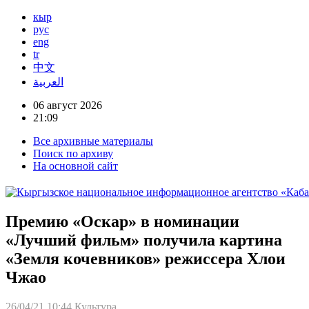
кыр
рус
eng
tr
中文
العربية
06 август 2026
21:09
Все архивные материалы
Поиск по архиву
На основной сайт
Премию «Оскар» в номинации
«Лучший фильм» получила картина
«Земля кочевников» режиссера Хлои
Чжао
26/04/21 10:44
Культура