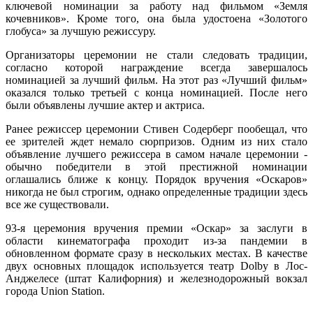
ключевой номинации за работу над фильмом «Земля
кочевников». Кроме того, она была удостоена «Золотого
глобуса» за лучшую режиссуру.
Организаторы церемонии не стали следовать традиции,
согласно которой награждение всегда завершалось
номинацией за лучший фильм. На этот раз «Лучший фильм»
оказался только третьей с конца номинацией. После него
были объявлены лучшие актер и актриса.
Ранее режиссер церемонии Стивен Содерберг пообещал, что
ее зрителей ждет немало сюрпризов. Одним из них стало
объявление лучшего режиссера в самом начале церемонии -
обычно победители в этой престижной номинации
оглашались ближе к концу. Порядок вручения «Оскаров»
никогда не был строгим, однако определенные традиции здесь
все же существовали.
93-я церемония вручения премии «Оскар» за заслуги в
области кинематографа проходит из-за пандемии в
обновленном формате сразу в нескольких местах. В качестве
двух основных площадок используется театр Dolby в Лос-
Анджелесе (штат Калифорния) и железнодорожный вокзал
города Union Station.