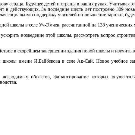
зову сердца. Будущее детей и страны в ваших руках. Учитывая э
нт в действующих. За последние шесть лет построено 309 нов
ючая социальную поддержку учителей и повышение зарплат, буде
дней школы в селе Уч-Эмчек, рассчитанной на 138 ученических 
скорить возведение этой школы, рассмотреть вопрос строитель
ствие в скорейшем завершении здания новой школы и изучить воп
й школы имени И.Байбекова в селе Ак-Сай. Новое учебное зав
о возводимых объектов, финансирование которых осуществля
водства.