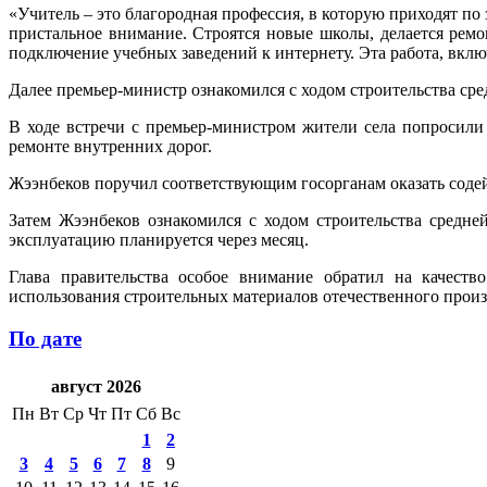
«Учитель – это благородная профессия, в которую приходят по 
пристальное внимание. Строятся новые школы, делается ремо
подключение учебных заведений к интернету. Эта работа, вкл
Далее премьер-министр ознакомился с ходом строительства сре
В ходе встречи с премьер-министром жители села попросили у
ремонте внутренних дорог.
Жээнбеков поручил соответствующим госорганам оказать содей
Затем Жээнбеков ознакомился с ходом строительства средне
эксплуатацию планируется через месяц.
Глава правительства особое внимание обратил на качеств
использования строительных материалов отечественного произ
По дате
август 2026
Пн
Вт
Ср
Чт
Пт
Сб
Вс
1
2
3
4
5
6
7
8
9