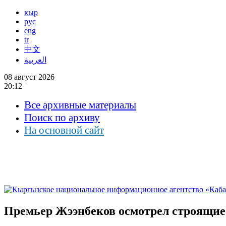
кыр
рус
eng
tr
中文
العربية
08 август 2026
20:12
Все архивные материалы
Поиск по архиву
На основной сайт
Премьер Жээнбеков осмотрел строящие