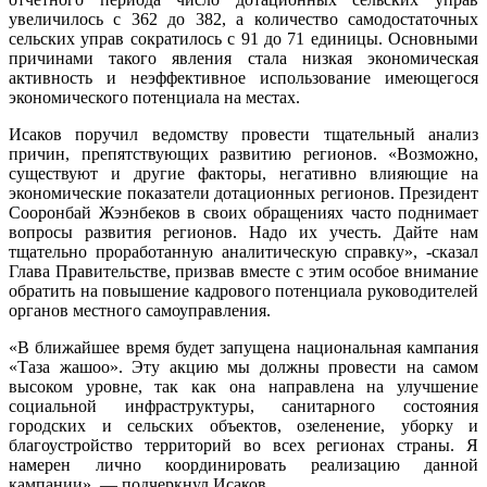
увеличилось с 362 до 382, а количество самодостаточных
сельских управ сократилось с 91 до 71 единицы. Основными
причинами такого явления стала низкая экономическая
активность и неэффективное использование имеющегося
экономического потенциала на местах.
Исаков поручил ведомству провести тщательный анализ
причин, препятствующих развитию регионов. «Возможно,
существуют и другие факторы, негативно влияющие на
экономические показатели дотационных регионов. Президент
Сооронбай Жээнбеков в своих обращениях часто поднимает
вопросы развития регионов. Надо их учесть. Дайте нам
тщательно проработанную аналитическую справку», -сказал
Глава Правительстве, призвав вместе с этим особое внимание
обратить на повышение кадрового потенциала руководителей
органов местного самоуправления.
«В ближайшее время будет запущена национальная кампания
«Таза жашоо». Эту акцию мы должны провести на самом
высоком уровне, так как она направлена на улучшение
социальной инфраструктуры, санитарного состояния
городских и сельских объектов, озеленение, уборку и
благоустройство территорий во всех регионах страны. Я
намерен лично координировать реализацию данной
кампании», — подчеркнул Исаков.