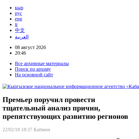
кыр
рус
eng
tr
中文
العربية
08 август 2026
20:46
Все архивные материалы
Поиск по архиву
На основной сайт
Премьер поручил провести
тщательный анализ причин,
препятствующих развитию регионов
22/02/18 18:37
Кабмин