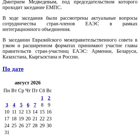
Дмитрием Медведевым, под председательством которого
проходит заседание ЕМПС.
В ходе заседания были рассмотрены актуальные вопросы
сотрудничества стран-членов ЕАЭС в рамках
интеграционного объединения.
В заседании Евразийского межправительственного совета в
узком и расширенном форматах принимают участие главы
правительств стран-участниц ЕАЭС: Армении, Беларуси,
Казахстана, Кыргызстана и России.
По дате
август 2026
Пн
Вт
Ср
Чт
Пт
Сб
Вс
1
2
3
4
5
6
7
8
9
10
11
12
13
14
15
16
17
18
19
20
21
22
23
24
25
26
27
28
29
30
31