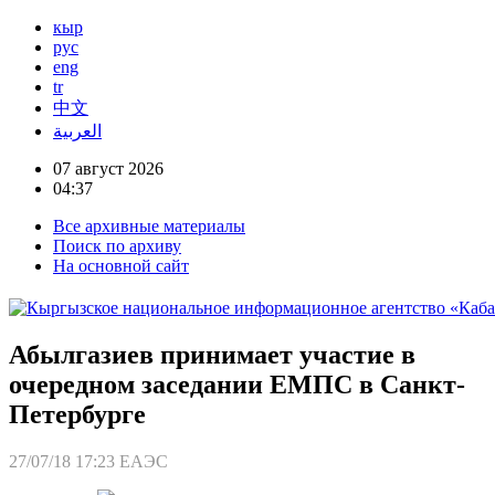
кыр
рус
eng
tr
中文
العربية
07 август 2026
04:37
Все архивные материалы
Поиск по архиву
На основной сайт
Абылгазиев принимает участие в
очередном заседании ЕМПС в Санкт-
Петербурге
27/07/18 17:23
ЕАЭС