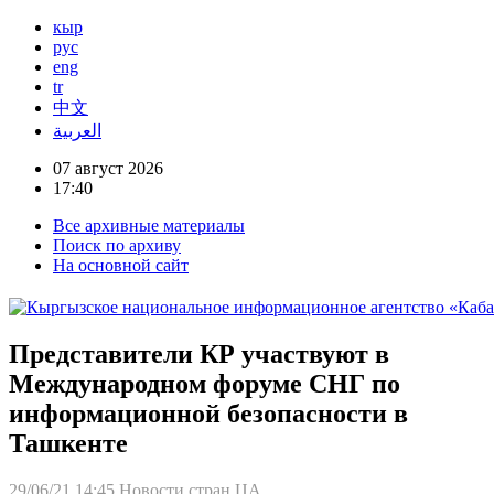
кыр
рус
eng
tr
中文
العربية
07 август 2026
17:40
Все архивные материалы
Поиск по архиву
На основной сайт
Представители КР участвуют в
Международном форуме СНГ по
информационной безопасности в
Ташкенте
29/06/21 14:45
Новости стран ЦА