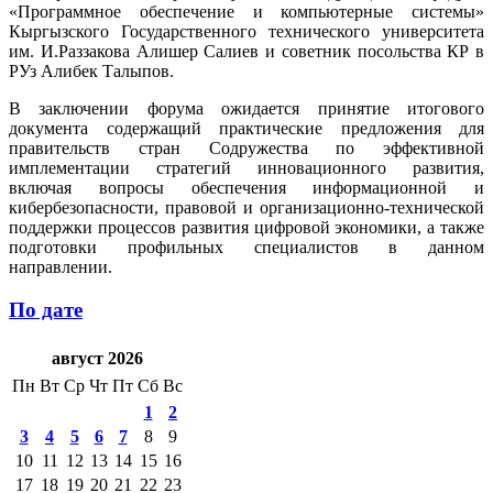
«Программное обеспечение и компьютерные системы»
Кыргызского Государственного технического университета
им. И.Раззакова Алишер Салиев и советник посольства КР в
РУз Алибек Талыпов.
В заключении форума ожидается принятие итогового
документа содержащий практические предложения для
правительств стран Содружества по эффективной
имплементации стратегий инновационного развития,
включая вопросы обеспечения информационной и
кибербезопасности, правовой и организационно-технической
поддержки процессов развития цифровой экономики, а также
подготовки профильных специалистов в данном
направлении.
По дате
август 2026
Пн
Вт
Ср
Чт
Пт
Сб
Вс
1
2
3
4
5
6
7
8
9
10
11
12
13
14
15
16
17
18
19
20
21
22
23