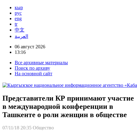
кыр
рус
eng
tr
中文
العربية
06 август 2026
13:16
Все архивные материалы
Поиск по архиву
На основной сайт
Представители КР принимают участие
в международной конференции в
Ташкенте о роли женщин в обществе
07/11/18 20:35
Общество