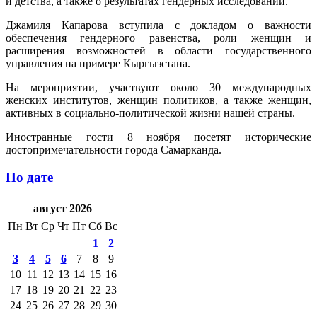
и детства, а также о результатах гендерных исследований.
Джамиля Капарова вступила с докладом о важности
обеспечения гендерного равенства, роли женщин и
расширения возможностей в области государственного
управления на примере Кыргызстана.
На мероприятии, участвуют около 30 международных
женских институтов, женщин политиков, а также женщин,
активных в социально-политической жизни нашей страны.
Иностранные гости 8 ноября посетят исторические
достопримечательности города Самарканда.
По дате
август 2026
Пн
Вт
Ср
Чт
Пт
Сб
Вс
1
2
3
4
5
6
7
8
9
10
11
12
13
14
15
16
17
18
19
20
21
22
23
24
25
26
27
28
29
30