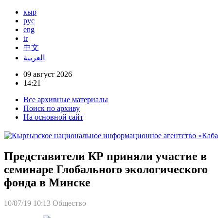
кыр
рус
eng
tr
中文
العربية
09 август 2026
14:21
Все архивные материалы
Поиск по архиву
На основной сайт
Представители КР приняли участие в
семинаре Глобального экологического
фонда в Минске
10/07/19 10:13
Общество